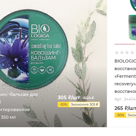
BIOLOGIC
восстано
«Fermen
recovery
: 3525522
восстано
инг-бальзам для
305
₽
/шт
609
₽
Арт.: 3440
d
-
50
%
Экономия
305
₽
265
₽
/ш
ентированное
-
50
%
Эко
 350 мл