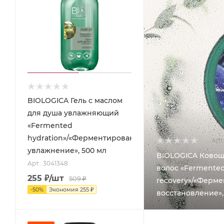
BIOLOGICA Гель с маслом
для душа увлажняющий
«Fermented
hydration»/«Ферментированное
Арт.
увлажнение», 500 мл
BIOLOGICA Ковош
Арт.: 3041348
волос «Fermente
255
₽
/шт
509
₽
recovery»/«Ферм
-
50
%
Экономия
255
₽
восстановление»,