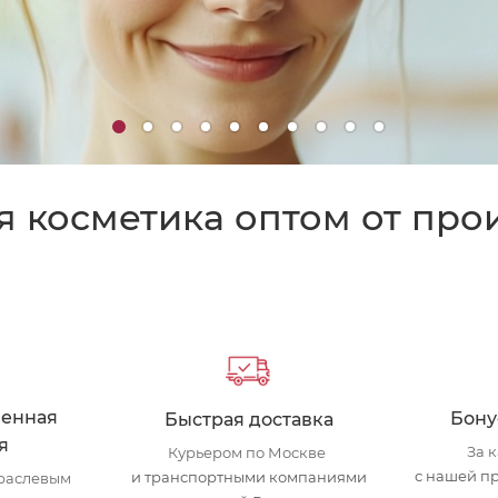
я косметика оптом от про
венная
Бону
Быстрая доставка
я
За 
Курьером по Москве
с нашей п
и транспортными компаниями
траслевым