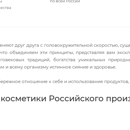
по всей России
м
чества
няют друг друга с головокружительной скоростью, суще
, что объединяем эти принципы, представляя вам экск
оговековых традиций, богатства уникальных природ
м и всему организму истинное сияние и здоровье.
 бережное отношение к себе и использование продуктов,
косметики Российского прои