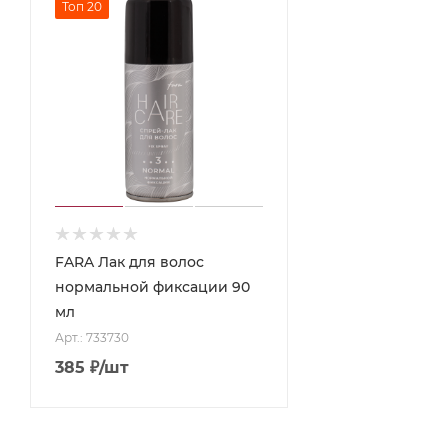
Топ 20
FARA Лак для волос
нормальной фиксации 90
мл
Арт.: 733730
385
₽
/шт