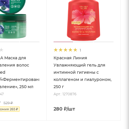
1
A Маска для
Красная Линия
вления волос
Увлажняющий гель для
ted
интимной гигиены с
»/«Ферментированное
коллагеном и гиалуроном,
вление», 250 мл
250 г
447
Арт.: 1270876
т
529
₽
280
₽
/шт
номия
265
₽