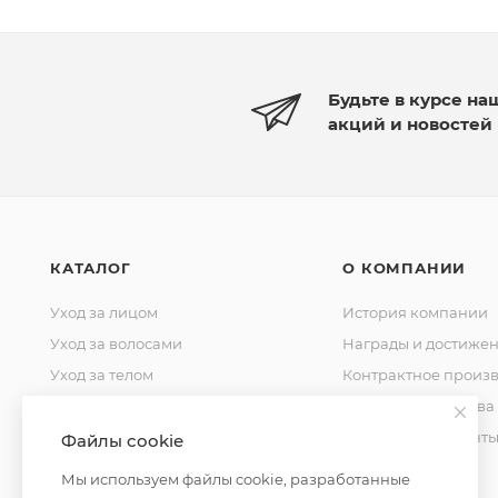
Будьте в курсе на
акций и новостей
КАТАЛОГ
О КОМПАНИИ
Уход за лицом
История компании
Уход за волосами
Награды и достиже
Уход за телом
Контрактное произв
Уход за домом
Стандарты качества
Косметика для мужчин
Уставные документ
Файлы cookie
Косметика для детей
Контакты
Мы используем файлы cookie, разработанные