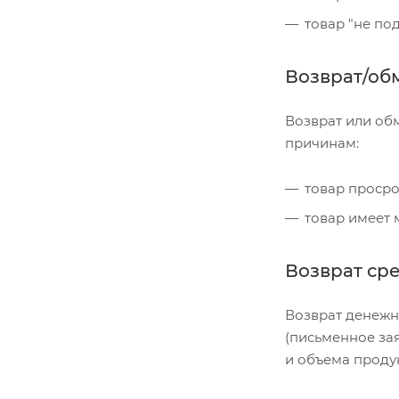
товар "не по
Возврат/об
Возврат или об
причинам:
товар просро
товар имеет
Возврат ср
Возврат денежны
(письменное за
и объема проду