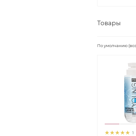
Товары
По умолчанию (во
1