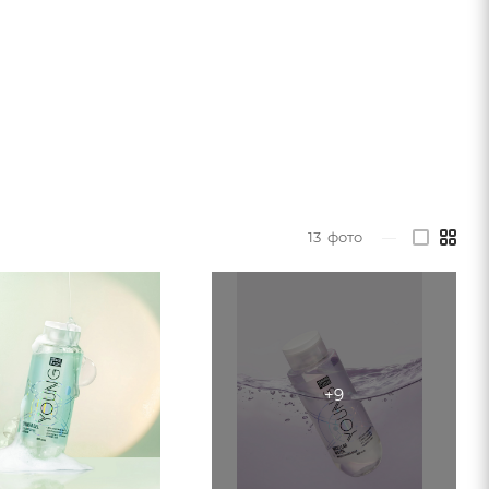
13
фото
—