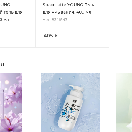
YOUNG
Space.latte YOUNG Гель
 гель для
для умывания, 400 мл
0 мл
Арт.: 8346343
405
₽
ея