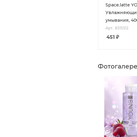
Space.latte 
Увлажняющий
умывания, 40
Арт.: 8315312
451
₽
Фотогалер