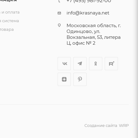
+7 (495) 981-92-00
 и оплата
info@krasnaya.net
я система
Московская область, г.
товара
Одинцово, ул.
Вокзальная, 53, литера
Ц, офис № 2
Создание сайта
WRP