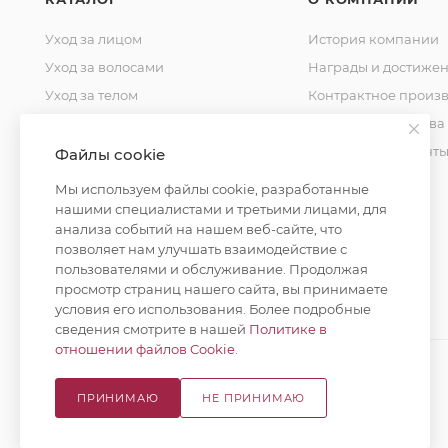
Уход за лицом
История компании
Уход за волосами
Награды и достиже
Уход за телом
Контрактное произв
Уход за домом
Стандарты качества
Косметика для мужчин
Уставные документ
Файлы cookie
Косметика для детей
Контакты
Мы используем файлы cookie, разработанные
Уход за полостью рта
нашими специалистами и третьими лицами, для
анализа событий на нашем веб-сайте, что
Окрашивание волос
позволяет нам улучшать взаимодействие с
пользователями и обслуживание. Продолжая
просмотр страниц нашего сайта, вы принимаете
условия его использования. Более подробные
сведения смотрите в нашей
Политике в
отношении файлов Cookie
.
ПРИНИМАЮ
НЕ ПРИНИМАЮ
© 2026 Русская Косметика. Все права защищены