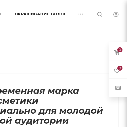
И
ОКРАШИВАНИЕ ВОЛОС
0
0
ременная марка
сметики
циально для молодой
ной аудитории