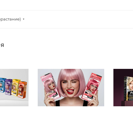
зрастание)
ея