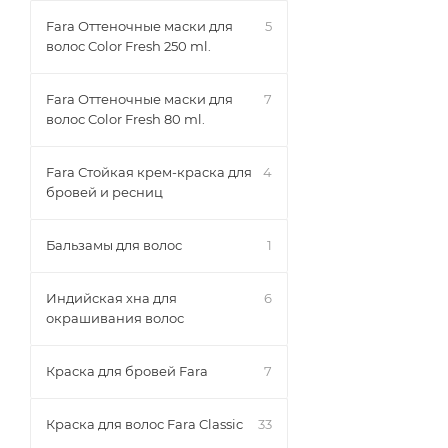
Fara Оттеночные маски для
5
Расслабление (
23
)
волос Color Fresh 250 ml.
Тонизация (
42
)
Увлажнение (
107
)
Fara Оттеночные маски для
7
волос Color Fresh 80 ml.
Увлажнение и питание
(
54
)
Укладка и термозащита
Fara Стойкая крем-краска для
4
(
4
)
бровей и ресниц
Бальзамы для волос
1
Индийская хна для
6
окрашивания волос
Краска для бровей Fara
7
Краска для волос Fara Classic
33