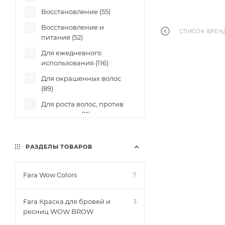
Восстановление (
55
)
Восстановление и
СПИСОК БРЕН
питание (
52
)
Для ежедневного
использования (
116
)
Для окрашенных волос
(
89
)
Для роста волос, против
выпадения (
11
)
Защита SPF (
7
)
Коррекция фигуры (
7
)
РАЗДЕЛЫ ТОВАРОВ
Объем (
8
)
Fara Wow Colors
7
Отшелушивание (
11
)
Очищение (
167
)
Fara Краска для бровей и
3
Питание (
77
)
ресниц WOW BROW
Против перхоти (
6
)