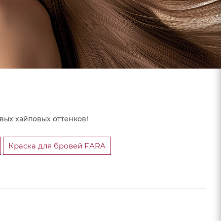
вых хайповых оттенков!
Краска для бровей FARA