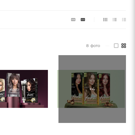
8
фото
—