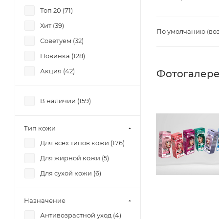
Топ 20 (
71
)
Хит (
39
)
По умолчанию (во
Советуем (
32
)
Новинка (
128
)
Акция (
42
)
Фотогалер
В наличии (
159
)
Тип кожи
Для всех типов кожи (
176
)
Для жирной кожи (
5
)
Для сухой кожи (
6
)
Назначение
Антивозрастной уход (
4
)