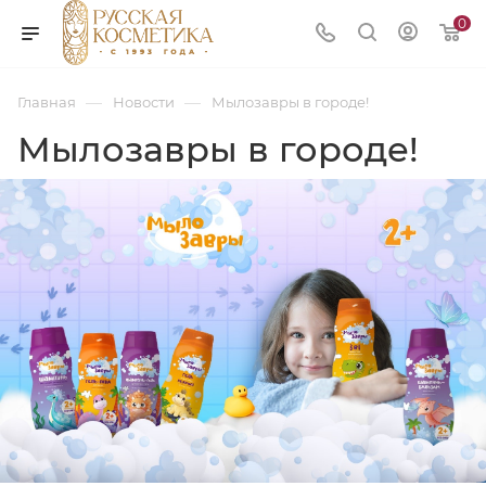
0
—
—
Главная
Новости
Мылозавры в городе!
Мылозавры в городе!