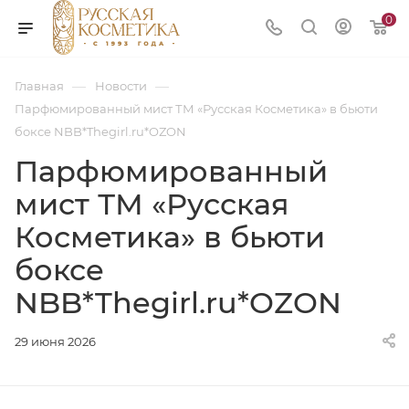
0
—
—
Главная
Новости
Парфюмированный мист ТМ «Русская Косметика» в бьюти
боксе NBB*Thegirl.ru*OZON
Парфюмированный
мист ТМ «Русская
Косметика» в бьюти
боксе
NBB*Thegirl.ru*OZON
29 июня 2026