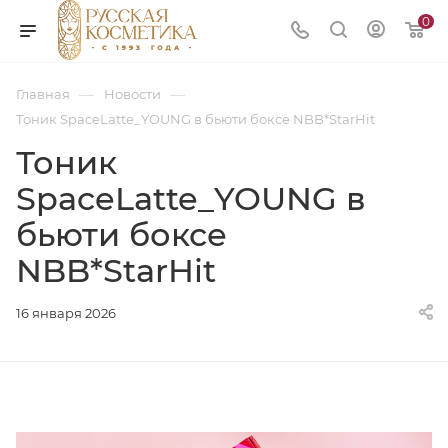
0
—
—
Главная
Новости
Тоник SpaceLatte_YOUNG в бьюти боксе NBB*StarHit
Тоник
SpaceLatte_YOUNG в
бьюти боксе
NBB*StarHit
16 января 2026