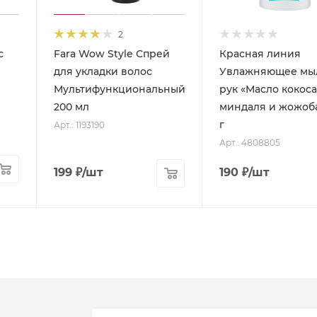
2
с
Fara Wow Style Спрей
Красная линия
для укладки волос
Увлажняющее мы
Мультифункциональный,
рук «Масло кокоса
200 мл
миндаля и жожоба
г
Арт.: 1193190
Арт.: 4808805
199
₽
/шт
190
₽
/шт