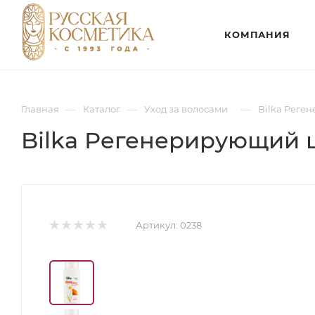
КОМПАНИЯ
—
—
—
Главная
Каталог
Уход за волосами
Bilka Реге
Bilka Регенерирующий ш
Артикул:
0238