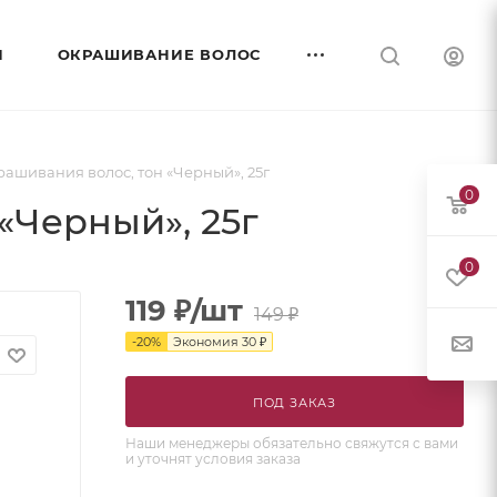
И
ОКРАШИВАНИЕ ВОЛОС
ашивания волос, тон «Черный», 25г
0
«Черный», 25г
0
119
₽
/шт
149
₽
-
20
%
Экономия
30
₽
ПОД ЗАКАЗ
Наши менеджеры обязательно свяжутся с вами
и уточнят условия заказа