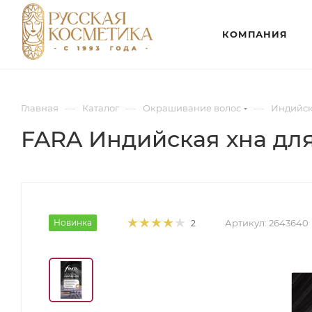
КОМПАНИЯ
—
—
—
Главная
Каталог
Окрашивание волос
Индийск
FARA Индийская хна для
Новинка
Артикул:
2643640
2