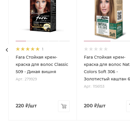
1
Fara Стойкая крем-
Fara Стойкая крем-
краска для волос Classic
краска для волос Nat
,
509 - Дикая вишня
Colors Soft 306 -
Золотистый каштан 6
Арт.: 279929
Арт.: 1156153
220
₽
/шт
200
₽
/шт