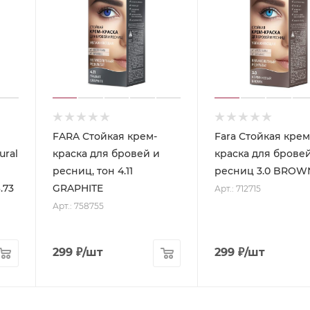
FARA Стойкая крем-
Fara Стойкая крем
ural
краска для бровей и
краска для брове
ресниц, тон 4.11
ресниц 3.0 BROW
.73
GRAPHITE
Арт.: 712715
Арт.: 758755
299
₽
/шт
299
₽
/шт