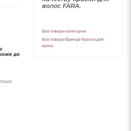
волос FARA.
Все товары категории
Все товары бренда Краска для
волос
в
коже до
осым,