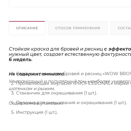
ОПИСАНИЕ
СПОСОБ ПРИМЕНЕНИЯ
СОСТА
Стойкая краска для бровей и ресниц
с эффекто
нужный цвет, создает естественную фактурнос
6 недель
.
Стойкая краска для бровей и ресниц «WOW BROW
Не содержит аммиака.
Ультрамодный и популярный тон, наиболее универс
Проявляющая эмульсия «PROFESSIONAL» марки «F
шатенкам и рыжим.
Стаканчик для окрашивания (1 шт.).
Палочка для смешивания и окрашивания (1 шт.).
Содержимое упаковки:
Инструкция (1 шт.).