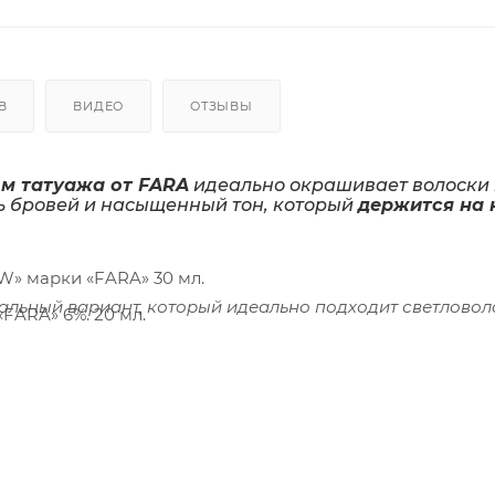
В
ВИДЕО
ОТЗЫВЫ
м татуажа от FARA
идеально окрашивает волоски 
ть бровей и насыщенный тон, который
держится на 
» марки «FARA» 30 мл.
альный вариант, который идеально подходит светловол
ARA» 6%. 20 мл.