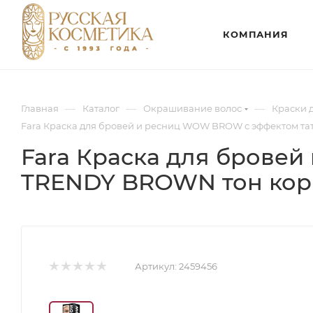
КОМПАНИЯ
—
—
—
Главная
Каталог
Окрашивание волос
Краски 
Fara Краска для бровей и ресниц WOW BROW с эффектом т
Fara Краска для брове
TRENDY BROWN тон ко
Артикул:
2459456