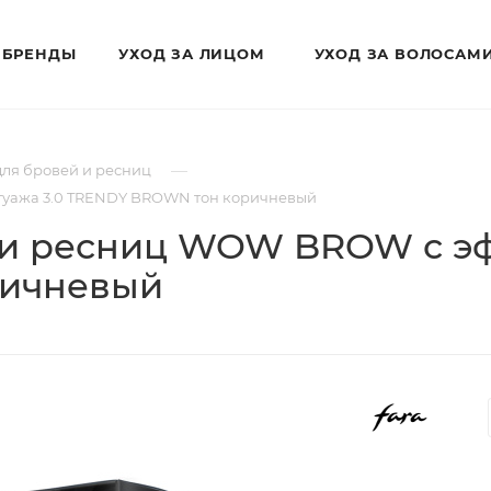
БРЕНДЫ
УХОД ЗА ЛИЦОМ
УХОД ЗА ВОЛОСАМ
—
для бровей и ресниц
атуажа 3.0 TRENDY BROWN тон коричневый
й и ресниц WOW BROW с эф
ричневый