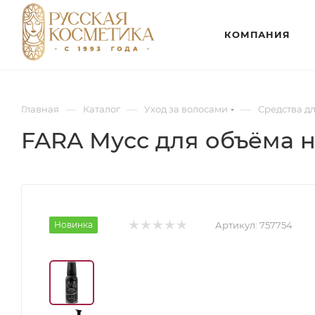
КОМПАНИЯ
—
—
—
Главная
Каталог
Уход за волосами
Средства д
FARA Мусс для объёма 
Новинка
Артикул:
757754