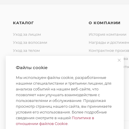
КАТАЛОГ
О КОМПАНИИ
Уход за лицом
История компании
Уход за волосами
Награды и достиже
Уход за телом
Контрактное произв
Уход за домом
Стандарты качества
Косметика для мужчин
Уставные документ
Файлы cookie
Косметика для детей
Контакты
Мы используем файлы cookie, разработанные
Уход за полостью рта
нашими специалистами и третьими лицами, для
анализа событий на нашем веб-сайте, что
Окрашивание волос
позволяет нам улучшать взаимодействие с
пользователями и обслуживание. Продолжая
просмотр страниц нашего сайта, вы принимаете
условия его использования. Более подробные
сведения смотрите в нашей
Политике в
отношении файлов Cookie
.