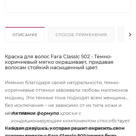
ОПИСАНИЕ
СПОСОБ ПРИМЕНЕНИЯ
СОС
Краска для волос Fara Classic 502 - Темно-
коричневый мягко окрашивает, придавая
волосам стойкий насыщенный цвет.
Именно благодаря своей натуральности, темно-
коричневые оттенки завоевали любовь миллионов
модниц. Эти темные тона подходят всем женщинам
без исключения – не зависимо от их типа кожи и
цвета глаз.
Активная формула
краски с
кондиционирующим компонентом способствует
Каждая девушка, которая решит окрасить свои
более глубокому проникновению цветовых
локоны вместе с Fara Classic 502 может быть
пигментов в структуру волос, обеспечивая