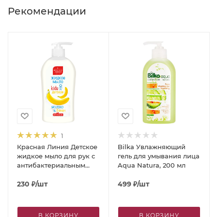
Рекомендации
1
Красная Линия Детское
Bilka Увлажняющий
жидкое мыло для рук с
гель для умывания лица
антибактериальным
Aqua Natura, 200 мл
эффектом «Молоко и
банан», 500 г
230
₽
/шт
499
₽
/шт
В КОРЗИНУ
В КОРЗИНУ