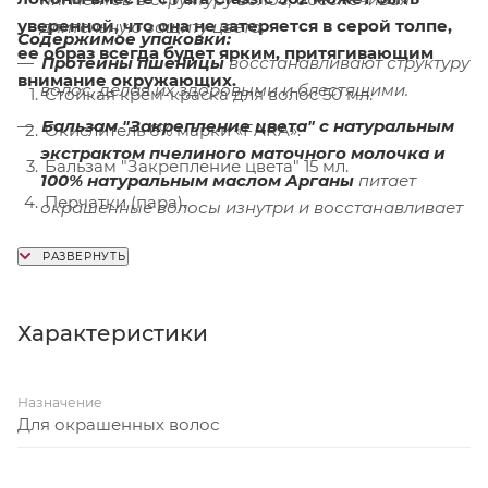
уверенной, что она не затеряется в серой толпе,
длительную защиту цвета.
Содержимое упаковки:
ее образ всегда будет ярким, притягивающим
Протеины пшеницы
восстанавливают структуру
внимание окружающих.
волос, делая их здоровыми и блестящими.
Стойкая крем-краска для волос 50 мл.
Бальзам "Закрепление цвета" с натуральным
Окислитель 6% марки «FARA».
экстрактом пчелиного маточного молочка и
Бальзам "Закрепление цвета" 15 мл.
100% натуральным маслом Арганы
питает
Перчатки (пара).
окрашенные волосы изнутри и восстанавливает
их по всей длине.
Инструкция (1 шт.)
Характеристики
Назначение
Для окрашенных волос