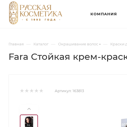
КОМПАНИЯ
—
—
—
Главная
Каталог
Окрашивание волос
Краски 
Fara Стойкая крем-краск
Артикул:
163813