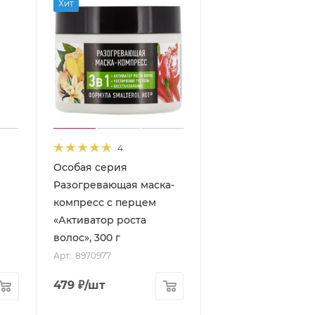
Хит
4
Особая серия
Разогревающая маска-
компресс с перцем
«Активатор роста
волос», 300 г
Арт.: 8970977
479
₽
/шт