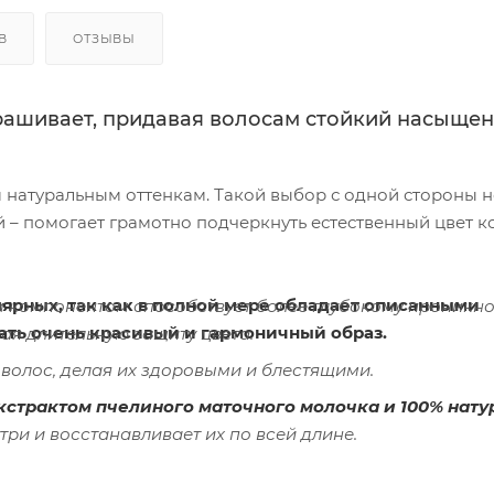
В
ОТЗЫВЫ
окрашивает, придавая волосам стойкий насыще
натуральным оттенкам. Такой выбор с одной стороны н
й – помогает грамотно подчеркнуть естественный цвет к
ярных, так как в полной мере обладает описанными
 компонентом способствует более глубокому проникн
дать очень красивый и гармоничный образ.
вая длительную защиту цвета.
волос, делая их здоровыми и блестящими.
экстрактом пчелиного маточного молочка и 100% нат
ри и восстанавливает их по всей длине.