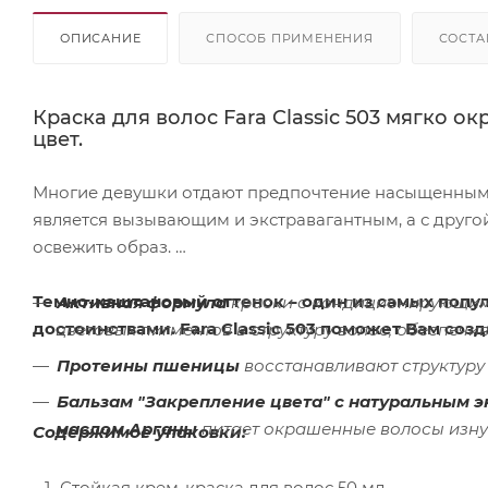
ОПИСАНИЕ
СПОСОБ ПРИМЕНЕНИЯ
СОСТА
Краска для волос Fara Classic 503 мягко 
цвет.
Многие девушки отдают предпочтение насыщенным 
является вызывающим и экстравагантным, а с друго
освежить образ.
Темно-каштановый оттенок – один из самых попул
Активная формула
краски с кондиционирующим
достоинствами. Fara Classic 503 поможет Вам соз
цветовых пигментов в структуру волос, обеспечи
Протеины пшеницы
восстанавливают структуру 
Бальзам "Закрепление цвета" с натуральным 
маслом Арганы
питает окрашенные волосы изнут
Содержимое упаковки:
Стойкая крем-краска для волос 50 мл.