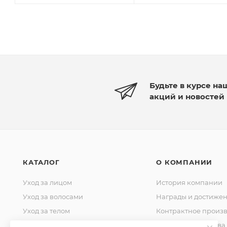
Будьте в курсе на
акций и новостей
КАТАЛОГ
О КОМПАНИИ
Уход за лицом
История компании
Уход за волосами
Награды и достиже
Уход за телом
Контрактное произв
Уход за домом
Стандарты качества