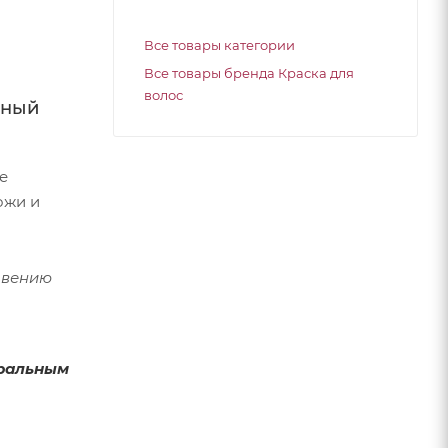
Все товары категории
Все товары бренда Краска для
волос
нный
е
ожи и
овению
уральным