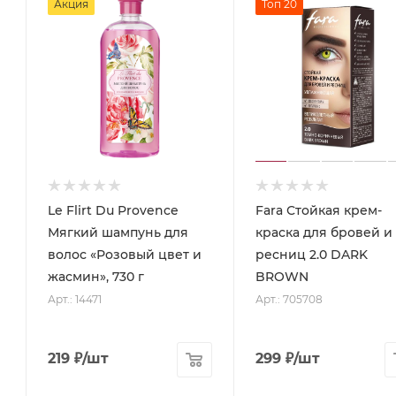
Акция
Топ 20
Le Flirt Du Provence
Fara Стойкая крем-
Мягкий шампунь для
краска для бровей и
волос «Розовый цвет и
ресниц 2.0 DARK
жасмин», 730 г
BROWN
Арт.: 14471
Арт.: 705708
219
₽
/шт
299
₽
/шт