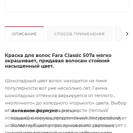
ОПИСАНИЕ
СПОСОБ ПРИМЕНЕНИЯ
СОС
Краска для волос Fara Classic 507а мягко
окрашивает, придавая волосам стойкий
насыщенный цвет.
Шоколадный цвет волос находится на пике
популярности вот уже несколько лет. Гамма
шоколадных оттенков варьируется от теплого
«молочного» до холодного «горького» цвета. Выбор
оттенка зависит от типа внешности (теплый/
Активная формула
краски с
холодный) и личных предпочтений. Натуральный
кондиционирующим компонентом способствует
шоколадный цвет волос лучше всего гармонирует с
более глубокому проникновению цветовых
темной или загорелой кожей и зелеными или
пигментов в структуру волос, обеспечивая