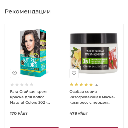
Рекомендации
4
Fara Стойкая крем-
Особая серия
краска для волос
Разогревающая маска-
Natural Colors 302 -
компресс с перцем
Натуральный шоколад
«Активатор роста
170
₽
/шт
волос», 300 г
479
₽
/шт