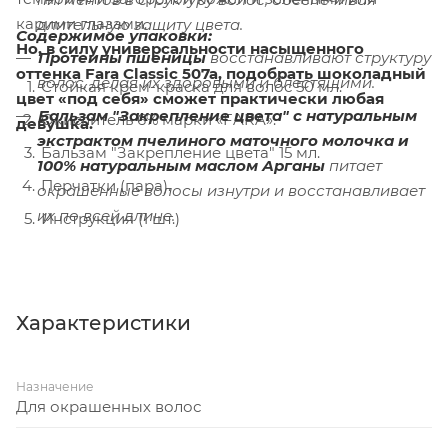
карими глазами.
длительную защиту цвета.
Содержимое упаковки:
Но, в силу универсальности насыщенного
Протеины пшеницы
восстанавливают структуру
оттенка Fara Classic 507а, подобрать шоколадный
волос, делая их здоровыми и блестящими.
Стойкая крем-краска для волос 50 мл.
цвет «под себя» сможет практически любая
Бальзам "Закрепление цвета" с натуральным
Окислитель 6% марки «FARA».
девушка.
экстрактом пчелиного маточного молочка и
Бальзам "Закрепление цвета" 15 мл.
100% натуральным маслом Арганы
питает
Перчатки (пара).
окрашенные волосы изнутри и восстанавливает
их по всей длине.
Инструкция (1 шт.)
Характеристики
Назначение
Для окрашенных волос