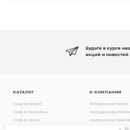
Будьте в курсе на
акций и новостей
КАТАЛОГ
О КОМПАНИИ
Уход за лицом
История компании
Уход за волосами
Награды и достиже
Уход за телом
Контрактное произв
Уход за домом
Стандарты качества