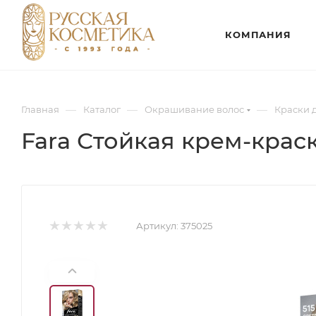
КОМПАНИЯ
—
—
—
Главная
Каталог
Окрашивание волос
Краски 
Fara Стойкая крем-краск
Артикул:
375025