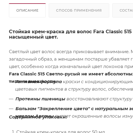
ОПИСАНИЕ
СПОСОБ ПРИМЕНЕНИЯ
СОСТА
Стойкая крем-краска для волос Fara Classic 5
насыщенный цвет.
Светлый цвет волос всегда приковывает внимание.
загадочный образ, а женщинам постарше убавляет 
цвет, особенно когда изначальный цвет локонов пр
Fara Classic 515 Светло-русый не имеет абсолют
типами внешности.
Активная формула
краски с кондиционирующим
цветовых пигментов в структуру волос, обеспечи
Протеины пшеницы
восстанавливают структуру 
Бальзам "Закрепление цвета" с натуральным 
маслом Арганы
питает окрашенные волосы изнут
Содержимое упаковки:
Стойкая крем-краска для волос 50 мл.