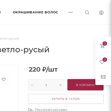
И
ОКРАШИВАНИЕ ВОЛОС
Светло-русый
0
Светло-русый
0
220
₽
/шт
В КОРЗИНУ
КУПИТЬ В 1 КЛИК
Рассчитать доставку