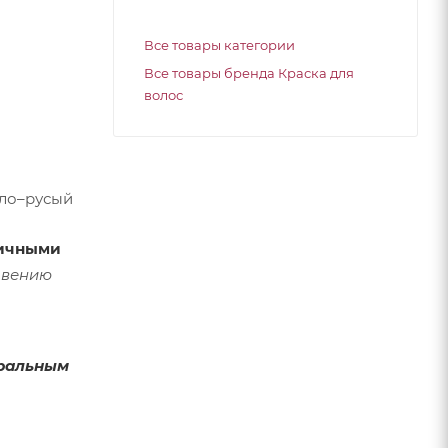
Все товары категории
Все товары бренда Краска для
волос
тло–русый
личными
овению
уральным