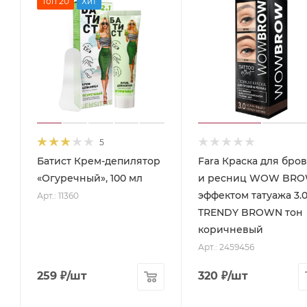
Топ 20
Хит
5
Батист Крем-депилятор
Fara Краска для бро
«Огуречный», 100 мл
и ресниц WOW BRO
эффектом татуажа 3.
Арт.: 11360
TRENDY BROWN тон
коричневый
Арт.: 2459456
259
₽
/шт
320
₽
/шт