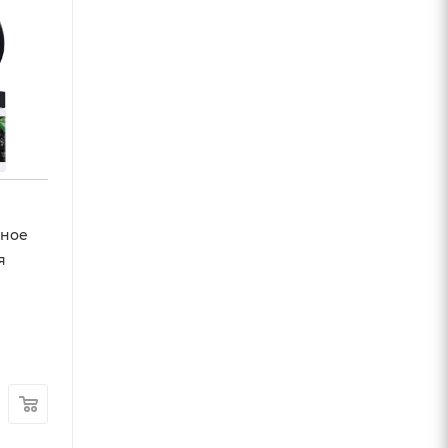
рное
я