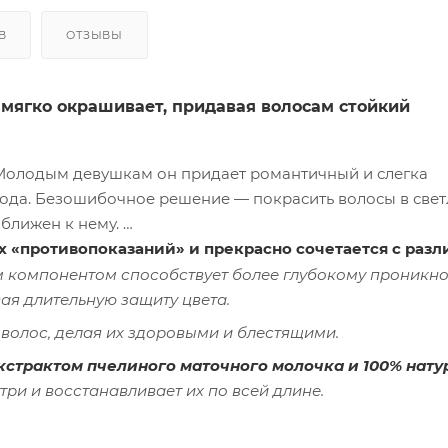
В
ОТЗЫВЫ
15 мягко окрашивает, придавая волосам стойкий
 Молодым девушкам он придает романтичный и слегка
года. Безошибочное решение — покрасить волосы в све
иближен к нему.
ных «противопоказаний» и прекрасно сочетается с раз
 компонентом способствует более глубокому проникн
вая длительную защиту цвета.
волос, делая их здоровыми и блестящими.
экстрактом пчелиного маточного молочка и 100% нат
ри и восстанавливает их по всей длине.