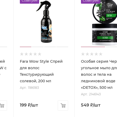
Советуем
Советуем
вей
Fara Wow Style Спрей
Особая серия Че
W с
для волос
угольное мыло дл
0
Текстурирующий
волос и тела на
солевой, 200 мл
ледниковой воде
«DETOX», 500 мл
Арт.: 1186183
Арт.: 2146143
199
₽
/шт
549
₽
/шт