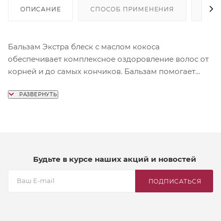
ОПИСАНИЕ
СПОСОБ ПРИМЕНЕНИЯ
СОС
Бальзам Экстра блеск с маслом кокоса
обеспечивает комплексное оздоровление волос от
корней и до самых кончиков. Бальзам помогает
укрепить структуру волос изнутри, возвращая им
силу и прочность, насыщает волосы живительной
влагой, делая их упругими и эластичными, а также
возвращает здоровый блеск. Сухие и ломкие
волосы становятся живыми, шелковистыми и
послушными. Способствует сохранению цвета
окрашенных волос.
Будьте в курсе наших акций и новостей
ПОДПИСАТЬСЯ