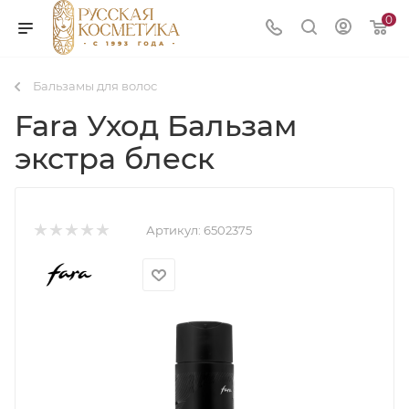
0
Бальзамы для волос
Fara Уход Бальзам
экстра блеск
Артикул:
6502375