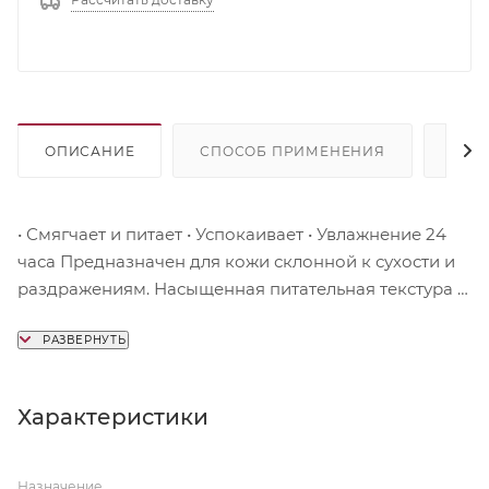
ОПИСАНИЕ
СПОСОБ ПРИМЕНЕНИЯ
СОС
• Смягчает и питает • Успокаивает • Увлажнение 24
часа Предназначен для кожи склонной к сухости и
раздражениям. Насыщенная питательная текстура с
комплексным составом восстанавливает
чувствительную кожу после бритья, снимает сухость
и дискомфорт, вызванные регулярным бритьем.
Формула с комплексом коллагена и гиалуроновой
Характеристики
кислоты обеспечивает максимальное увлажнение,
тонус и упругость кожи. Экстракт ромашки
защищает от раздражений, пантенол ускоряет
Назначение