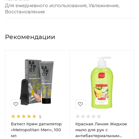
заживление поврежденной кожи. Легкая
Для ежедневного использования, Увлажнение,
Восстановление
питательная текстура быстро впитывается, снимает
сухость и дарит ощущение комфорта на целый день.
Не оставляет жирного блеска. Мужественный
Рекомендации
аромат крема с нотами ветивера, замши и кедра -
будет приятным дополнением к ежедневному уходу.
При регулярном применении кожа приобретает
здоровый и ухоженный внешний вид, без сухости,
стянутости и раздражений.
5
Батист Крем депилятор
Красная Линия Жидкое
«Metropolitan Men», 100
мыло для рук с
мл
антибактериальным