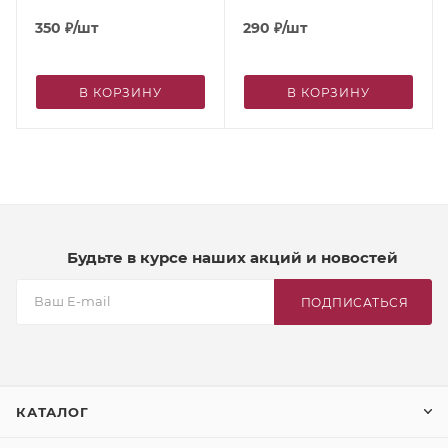
эффектом «Сочная
350
₽
/шт
груша и имбирь», 500 г
290
₽
/шт
В КОРЗИНУ
В КОРЗИНУ
Будьте в курсе наших акций и новостей
ПОДПИСАТЬСЯ
КАТАЛОГ