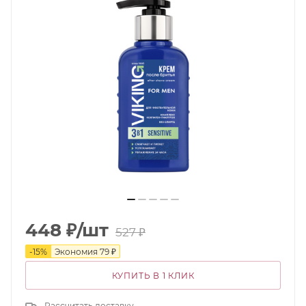
448
₽
/шт
527
₽
-
15
%
Экономия
79
₽
КУПИТЬ В 1 КЛИК
Рассчитать доставку