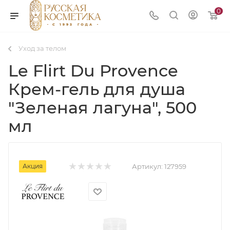
0
Уход за телом
Le Flirt Du Provence
Крем-гель для душа
"Зеленая лагуна", 500
мл
Акция
Артикул:
127959