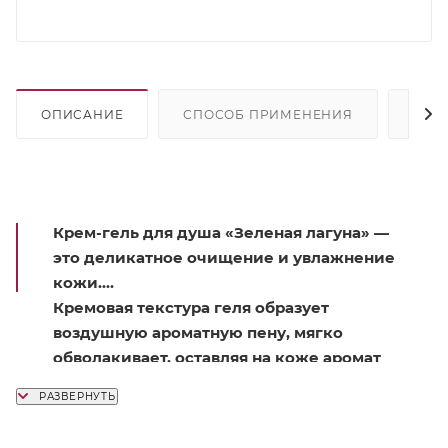
ОПИСАНИЕ
СПОСОБ ПРИМЕНЕНИЯ
СОС
Крем-гель для душа «Зеленая лагуна» —
это деликатное очищение и увлажнение
кожи.
Кремовая текстура геля образует
воздушную ароматную пену, мягко
обволакивает, оставляя на коже аромат
зеленой свежести утренней росы. Крем-
гель делает кожу мягкой и увлажненной,
дарит ощущение весенней утренней