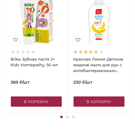
1
Bilka Зубная паста 2+
Красная Линия Детское
Kids Homepathy, 50 мл
жидкое мыло для рук с
антибактериальным
эффектом «Молоко и
389
₽
/шт
банан», 500 г
230
₽
/шт
В КОРЗИНУ
В КОРЗИНУ