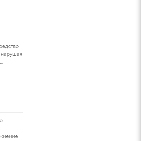
средство
е нарушая
время
адамии,
о
ажнение