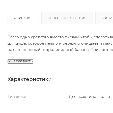
ОПИСАНИЕ
СПОСОБ ПРИМЕНЕНИЯ
СОСТА
Всего одно средство вместо тысячи, чтобы сделать 
для душа, которое нежно и бережно очищает и макс
ее естественный гидролипидный баланс. При контакт
окутывающую Вас тончайшим шлейфом благородног
ухода.
Активные компоненты: масло грейпфрута, масло роз
масло бергамота, масло авокадо, д-пантенол.
Характеристики
Объём: 400 мл
Тип кожи
Для всех типов кожи