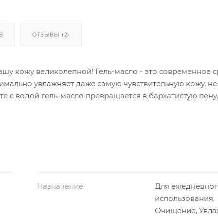
В
ОТЗЫВЫ (2)
вашу кожу великолепной! Гель-масло - это современное 
имально увлажняет даже самую чувствительную кожу, н
е с водой гель-масло превращается в бархатистую пену,
о аромата и дарит ощущение нежности и комфорта во 
марина, масло семян тыквы, масло миндаля, масло мак
Назначение
Для ежедневног
использования,
Очищение, Увл