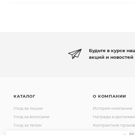
Будьте в курсе на
акций и новостей
КАТАЛОГ
О КОМПАНИИ
Уход за лицом
История компании
Уход за волосами
Награды и достиже
Уход за телом
Контрактное произв
Уход за домом
Стандарты качества