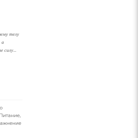
шему телу
 а
е силу
 тимьяна.
о
Питание,
лажнение