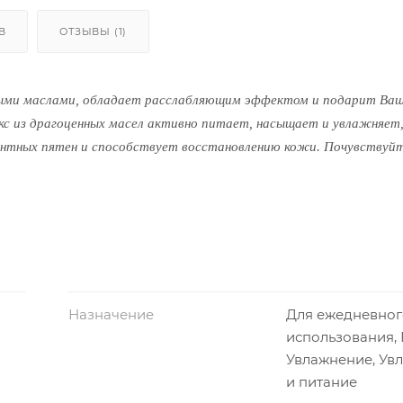
В
ОТЗЫВЫ (1)
дными маслами, обладает расслабляющим эффектом и подарит Ва
с из драгоценных масел активно питает, насыщает и увлажняет,
нтных пятен и способствует восстановлению кожи. Почувствуйт
аках пены для ванны.
асло миндаля, масло авокадо, масло лаванды, масло мяты, масло
Назначение
Для ежедневног
использования, 
Увлажнение, Ув
и питание