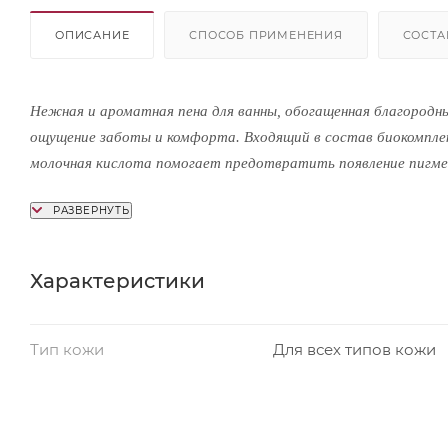
ОПИСАНИЕ
СПОСОБ ПРИМЕНЕНИЯ
СОСТА
Нежная и ароматная пена для ванны, обогащенная благоро
ощущение заботы и комфорта. Входящий в состав биокомплек
молочная кислота помогает предотвратить появление пигме
природных компонентов и жизненную энергию в воздушных обл
Активные компоненты: масло макадамии, масло розмарина, м
Объём: 600 мл
Характеристики
Тип кожи
Для всех типов кожи