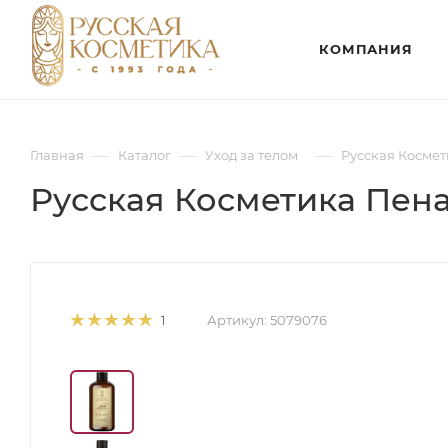
КОМПАНИЯ
—
—
—
Главная
Каталог
Уход за телом
Русская Косме
Русская Косметика Пен
Артикул:
5079076
1