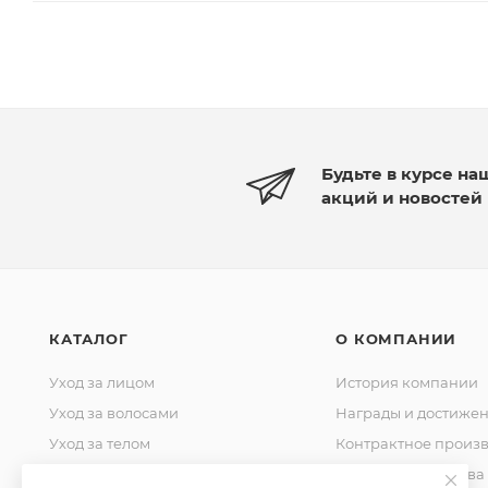
Будьте в курсе на
акций и новостей
КАТАЛОГ
О КОМПАНИИ
Уход за лицом
История компании
Уход за волосами
Награды и достиже
Уход за телом
Контрактное произв
Уход за домом
Стандарты качества