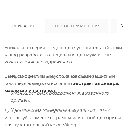
ОПИСАНИЕ
СПОСОБ ПРИМЕНЕНИЯ
СОС
Уникальная серия средств для чувствительной кожи
Viking разработана специально для мужчин, чья
кожа склонна к раздражению.
Высокоэффективный успокаивающий защитный
Эффективно восстанавливает кожу после
комплекс Viking, содержащий
экстракт алоэ вера,
ежедневного бритья.
масло ши и пантенол
:
Уменьшает риск раздражения, вызванного
бритьем.
Увлажняет и смягчает чувствительную кожу.
Для достижения наилучших результатов
используйте вместе с кремом или пеной для бритья
для чувствительной кожи Viking.