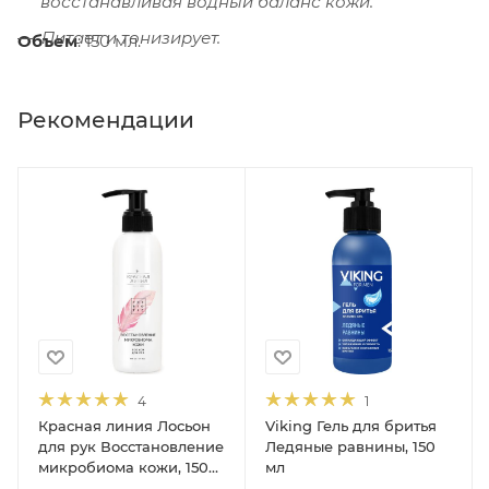
восстанавливая водный баланс кожи.
Питает и тонизирует.
Объем
: 150 мл.
Рекомендации
4
1
Красная линия Лосьон
Viking Гель для бритья
для рук Восстановление
Ледяные равнины, 150
микробиома кожи, 150
мл
мл