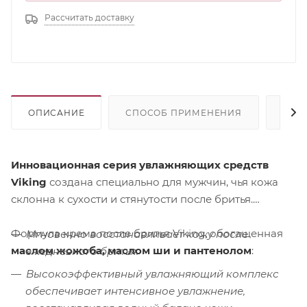
Рассчитать доставку
ОПИСАНИЕ
СПОСОБ ПРИМЕНЕНИЯ
СОС
Инновационная серия увлажняющих средств
Viking
создана специально для мужчин, чья кожа
склонна к сухости и стянутости после бритья.
Формула крема после бритья Viking, обогащенная
Мгновенно восстанавливает кожу после
маслом жожоба, маслом ши и пантенолом
:
ежедневного бритья.
Высокоэффективный увлажняющий комплекс
обеспечивает интенсивное увлажнение,