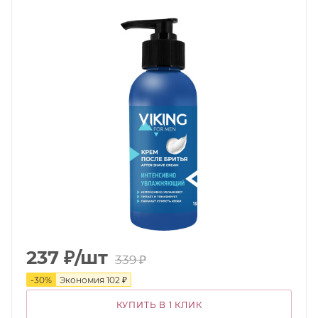
237
₽
/шт
339
₽
-
30
%
Экономия
102
₽
КУПИТЬ В 1 КЛИК