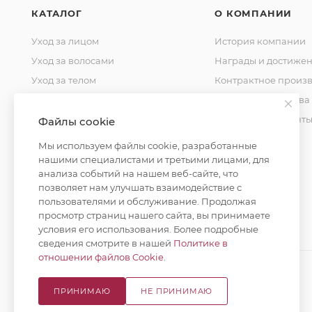
КАТАЛОГ
О КОМПАНИИ
Уход за лицом
История компании
Уход за волосами
Награды и достиже
Уход за телом
Контрактное произв
Уход за домом
Стандарты качества
Косметика для мужчин
Уставные документ
Файлы cookie
Косметика для детей
Контакты
Мы используем файлы cookie, разработанные
Уход за полостью рта
нашими специалистами и третьими лицами, для
анализа событий на нашем веб-сайте, что
Окрашивание волос
позволяет нам улучшать взаимодействие с
пользователями и обслуживание. Продолжая
просмотр страниц нашего сайта, вы принимаете
условия его использования. Более подробные
сведения смотрите в нашей
Политике в
отношении файлов Cookie
.
ПРИНИМАЮ
НЕ ПРИНИМАЮ
© 2026 Русская Косметика. Все права защищены