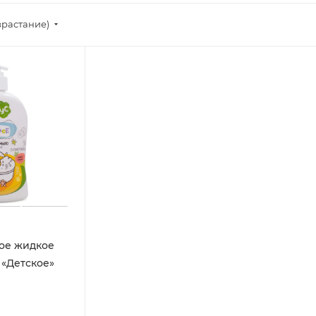
зрастание)
ое жидкое
 «Детское»