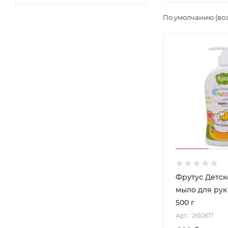
По умолчанию (во
Фрутус Детск
мыло для рук
500 г
Арт.: 2610617