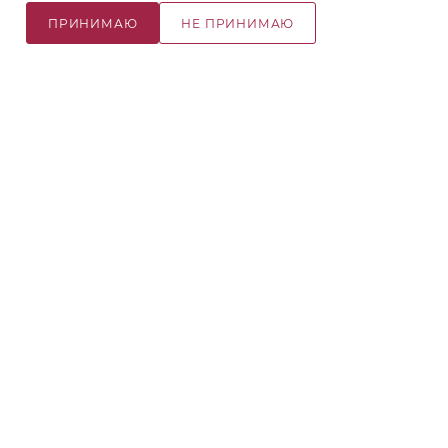
ПРИНИМАЮ
НЕ ПРИНИМАЮ
В КОРЗИНУ
+7 (495) 981-92-00
info@krasnaya.net
Московская область, г. Одинцово,
ул. Вокзальная, 53, литера Ц, офис
№ 2
© 2026 Русская Косметика. Все права защищены