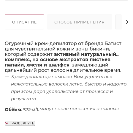
ОПИСАНИЕ
СПОСОБ ПРИМЕНЕНИЯ
СОС
Огуречный крем-депилятор от бренда Батист
для чувствительной кожи и зоны бикини,
который содержит
активный натуральный
комплекс, на основе экстрактов листьев
папайи, хмеля и шалфея
, замедляющий
дальнейший рост волос на длительное время.
Крем-депилятор поможет Вам удалить все
нежелательные волоски легко, быстро и надолго,
при этом даря удовольствие от процесса и
результата.
Уже через 5 минут после нанесения активные
Объем
: 100 мл.
компоненты крема начинают разрушать волосы
легко и безболезненно.