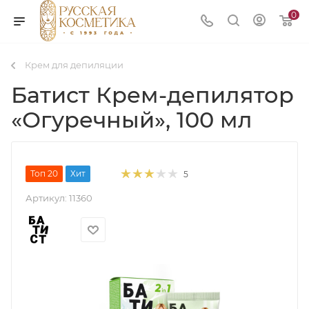
0
Крем для депиляции
Батист Крем-депилятор
«Огуречный», 100 мл
Топ 20
Хит
5
Артикул:
11360