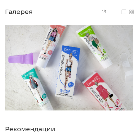
В состав крема-депилятора входят
экстракты
огурца и алоэ вера
, которые оказывают
Галерея
1/1
—
освежающее и увлажняющее действие на кожу.
Рекомендации