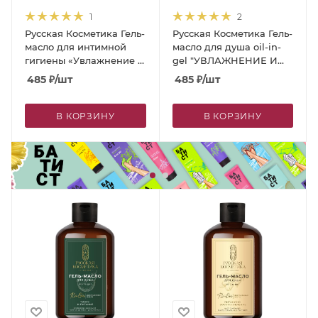
1
2
Русская Косметика Гель-
Русская Косметика Гель-
масло для интимной
масло для душа oil-in-
гигиены «Увлажнение и
gel "УВЛАЖНЕНИЕ И
защита» с маслом
ПИТАНИЕ", 400 мл
485
₽
/шт
485
₽
/шт
авокадо и розмарина,
300 мл
В КОРЗИНУ
В КОРЗИНУ