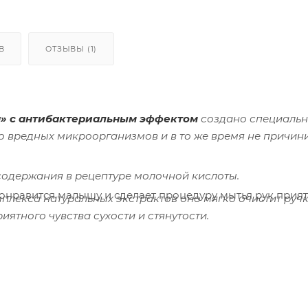
В
ОТЗЫВЫ (1)
» с антибактериальным эффектом
создано специальн
ло вредных микроорганизмов и в то же время не причин
содержания в рецептуре молочной кислоты.
нравится малышу и сделает процедуру мытья рук прият
плекса натуральных экстрактов оно мягко очистит руч
иятного чувства сухости и стянутости.