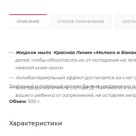
ОПИСАНИЕ
СПОСОБ ПРИМЕНЕНИЯ
СОСТА
Жидкое мыло Красная Линия «Молоко и банан
детей, чтобы обезопасить их от попадания на те
нежной коже крохи.
Антибактериальный эффект достигается за счет 
Задорный и приятный аромат банана непременно по
Благодаря наличию в составе Д-Пантенола и ком
вашего ребенка от загрязнений, не оставляя непр
Объем
: 500 г.
Характеристики