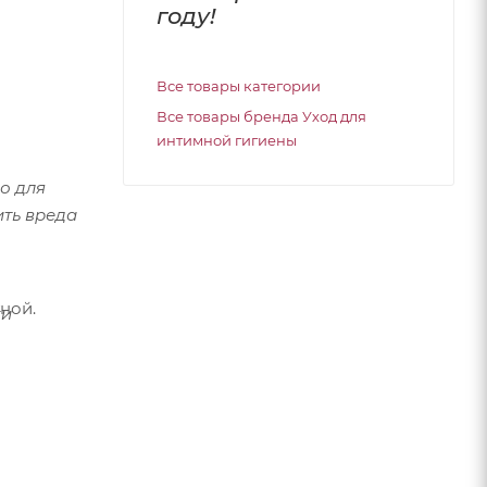
году!
Все товары категории
Все товары бренда Уход для
интимной гигиены
о для
ить вреда
ной.
ки