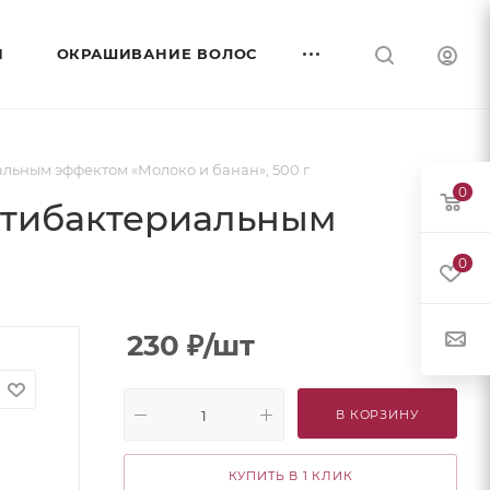
И
ОКРАШИВАНИЕ ВОЛОС
льным эффектом «Молоко и банан», 500 г
0
антибактериальным
0
230
₽
/шт
В КОРЗИНУ
КУПИТЬ В 1 КЛИК