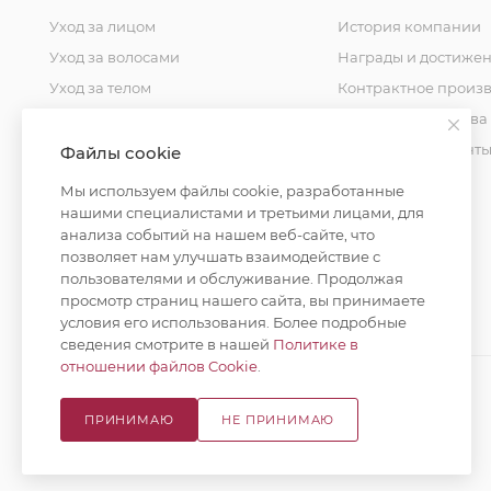
Уход за лицом
История компании
Уход за волосами
Награды и достиже
Уход за телом
Контрактное произв
Уход за домом
Стандарты качества
Косметика для мужчин
Уставные документ
Файлы cookie
Косметика для детей
Контакты
Мы используем файлы cookie, разработанные
Уход за полостью рта
нашими специалистами и третьими лицами, для
анализа событий на нашем веб-сайте, что
Окрашивание волос
позволяет нам улучшать взаимодействие с
пользователями и обслуживание. Продолжая
просмотр страниц нашего сайта, вы принимаете
условия его использования. Более подробные
сведения смотрите в нашей
Политике в
отношении файлов Cookie
.
ПРИНИМАЮ
НЕ ПРИНИМАЮ
© 2026 Русская Косметика. Все права защищены