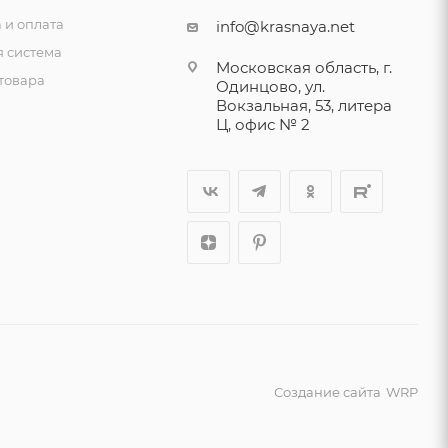
 и оплата
info@krasnaya.net
я система
Московская область, г.
товара
Одинцово, ул.
Вокзальная, 53, литера
Ц, офис № 2
Создание сайта
WRP