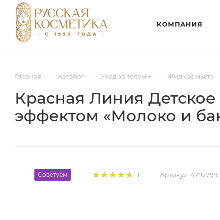
КОМПАНИЯ
—
—
—
Главная
Каталог
Уход за телом
Жидкое мыло
Красная Линия Детское
эффектом «Молоко и бан
Советуем
Артикул:
4792799
1