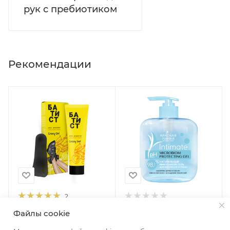
рук с пребиотиком
Рекомендации
2
Батист Крем депилятор
Красная Линия Гель для
Файлы cookie
«Crazy girl», 100 мл
интимной гигиены
Защита и комфорт, 300 г