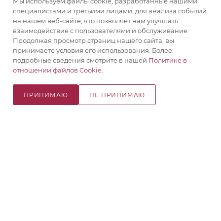
Мы используем файлы cookie, разработанные нашими
специалистами и третьими лицами, для анализа событий
329
₽
/шт
349
₽
/шт
на нашем веб-сайте, что позволяет нам улучшать
взаимодействие с пользователями и обслуживание.
Продолжая просмотр страниц нашего сайта, вы
В КОРЗИНУ
В КОРЗИНУ
принимаете условия его использования. Более
подробные сведения смотрите в нашей
Политике в
отношении файлов Cookie
.
ПРИНИМАЮ
НЕ ПРИНИМАЮ
В КОРЗИНУ
Будьте в курсе наших акций и новостей
ПОДПИСАТЬСЯ
КАТАЛОГ