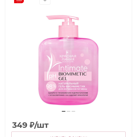
349
₽
/шт