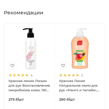
Рекомендации
4
2
Красная линия Лосьон
Красная Линия
для рук Восстановление
Натуральное мыло для
микробиома кожи, 150
рук «Манго и папайя»,
ная
мл
500 г
275
₽
/шт
290
₽
/шт