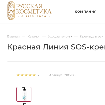
КОМПАНИЯ
—
—
—
Главная
Каталог
Уход за телом
Кремы для рук
Красная Линия SOS-крем
Артикул:
7185189
2