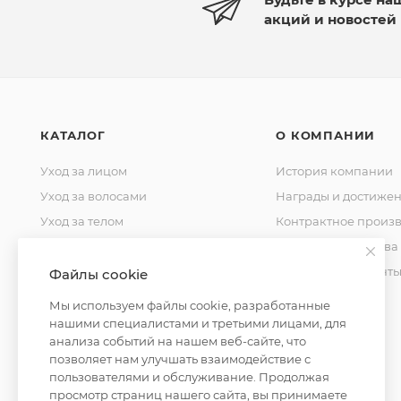
акций и новостей
КАТАЛОГ
О КОМПАНИИ
Уход за лицом
История компании
Уход за волосами
Награды и достиже
Уход за телом
Контрактное произв
Уход за домом
Стандарты качества
Косметика для мужчин
Уставные документ
Файлы cookie
Косметика для детей
Контакты
Мы используем файлы cookie, разработанные
Уход за полостью рта
нашими специалистами и третьими лицами, для
анализа событий на нашем веб-сайте, что
Окрашивание волос
позволяет нам улучшать взаимодействие с
пользователями и обслуживание. Продолжая
просмотр страниц нашего сайта, вы принимаете