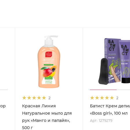
2
2
тор
Красная Линия
Батист Крем депи
Натуральное мыло для
«Boss girl», 100 мл
рук «Манго и папайя»,
Арт.: 1279279
500 г