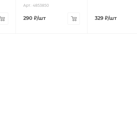
Арт.: 4853850
290
₽
/шт
329
₽
/шт