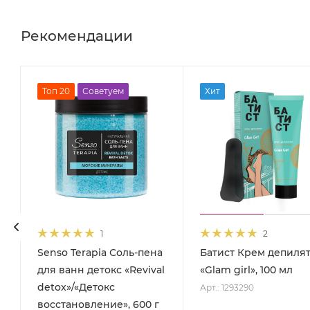
Рекомендации
Топ 20
Советуем
Хит
1
2
Senso Terapia Соль-пена
Батист Крем депиля
для ванн детокс «Revival
«Glam girl», 100 мл
detox»/«Детокс
Арт.: 1293290
восстановление», 600 г