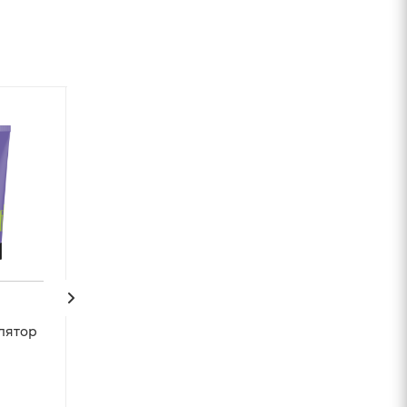
лятор
Особая серия Крем-
Bilka Крем для
гель для душа
увлажняющий 
«Карамельный латте»,
Natura, 40 мл
500 мл
Арт.: 0330