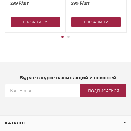
cookies»/«Имбирное
299
₽
/шт
299
₽
/шт
печенье», 500 мл
В КОРЗИНУ
В КОРЗИНУ
Будьте в курсе наших акций и новостей
ПОДПИСАТЬСЯ
КАТАЛОГ