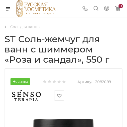
0
Соль для ванны
ST Соль-жемчуг для
ванн с шиммером
«Роза и сандал», 550 г
Новинка
Артикул:
3082089