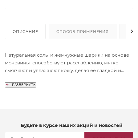
ОПИСАНИЕ
СПОСОБ ПРИМЕНЕНИЯ
СОС
Натуральная соль и жемчужные шарики на основе
мочевины способствуют расслаблению, мягко
смягчают и увлажняют кожу, делая ее гладкой и
ухоженной. Арома-композиция розы и сандала
помогает снять напряжение и создать атмосферу
гармонии. Шиммер придает воде деликатное
сияние, превращая обычную ванную в роскошный
СПА-момент.
Будьте в курсе наших акций и новостей