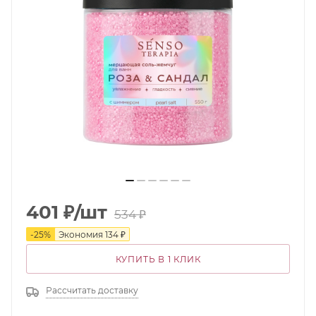
401
₽
/шт
534
₽
-
25
%
Экономия
134
₽
КУПИТЬ В 1 КЛИК
Рассчитать доставку