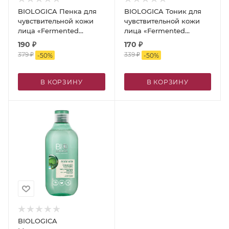
BIOLOGICA Пенка для
BIOLOGICA Тоник для
чувствительной кожи
чувствительной кожи
лица «Fermented
лица «Fermented
cleansing»/«Ферментированное
cleansing»/«Ферментированн
190
₽
170
₽
очищение», 150 мл
очищение», 300 мл
379
₽
339
₽
-
50
%
-
50
%
В КОРЗИНУ
В КОРЗИНУ
BIOLOGICA