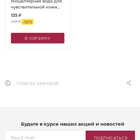
Мицеллярная вода для
чувствительной кожи
лица «Fermented
135
₽
cleansing»/«Ферментированное
269
₽
-
50
%
очищение», 300 мл
В КОРЗИНУ
СПИСОК БРЕНДОВ
Будьте в курсе наших акций и новостей
ПОДПИСАТЬСЯ