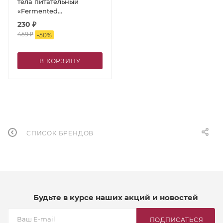
тела питательный
«Fermented
nutrition»/«Ферментированное
230
₽
питание», 300 мл
459
₽
-
50
%
В КОРЗИНУ
СПИСОК БРЕНДОВ
Будьте в курсе наших акций и новостей
ПОДПИСАТЬСЯ