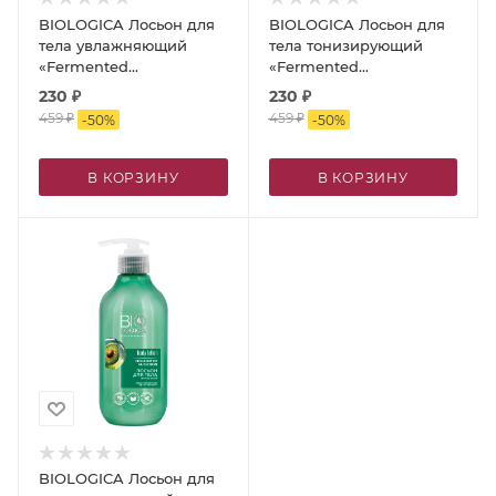
BIOLOGICA Лосьон для
BIOLOGICA Лосьон для
тела увлажняющий
тела тонизирующий
«Fermented
«Fermented
hydration»/«Ферментированное
toning»/«Ферментированное
230
₽
230
₽
увлажнение», 300 мл
тонизирование», 300 мл
459
₽
459
₽
-
50
%
-
50
%
В КОРЗИНУ
В КОРЗИНУ
BIOLOGICA Лосьон для