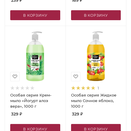
239
₽
169
₽
В КОРЗИНУ
В КОРЗИНУ
1
Особая серия Крем-
Особая серия Жидкое
мыло «Йогурт алоэ
мыло Сочное яблоко,
вера», 1000 г
1000 г
329
₽
329
₽
В КОРЗИНУ
В КОРЗИНУ