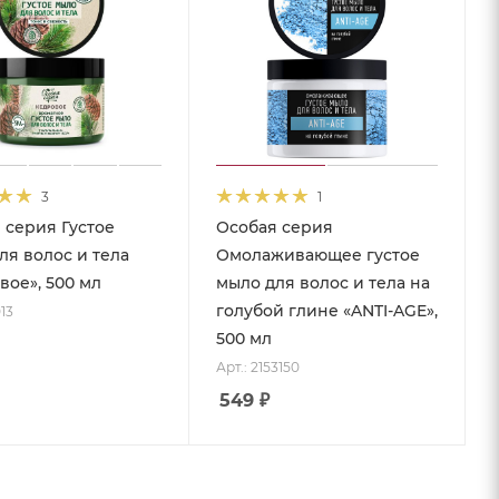
3
1
 серия Густое
Особая серия
ля волос и тела
Омолаживающее густое
вое», 500 мл
мыло для волос и тела на
голубой глине «ANTI-AGE»,
013
500 мл
Арт.: 2153150
549
₽