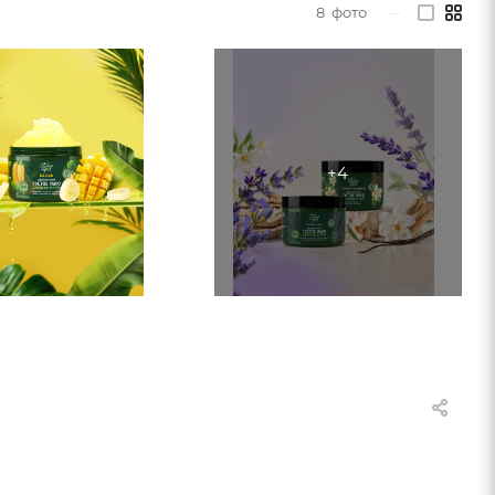
8
фото
—