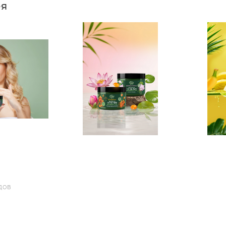
ея
ДОВ