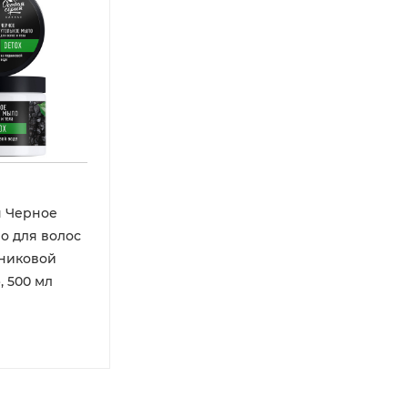
я Черное
о для волос
дниковой
, 500 мл