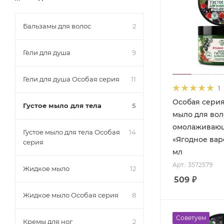
Бальзамы для волос
2
Гели для душа
9
Гели для душа Особая серия
11
1
Особая серия
Густое мыло для тела
5
мыло для вол
омолаживаю
Густое мыло для тела Особая
14
«Ягодное вар
серия
мл
Арт.: 3572579
Жидкое мыло
12
509
₽
Жидкое мыло Особая серия
8
Советуем
Кремы для ног
2