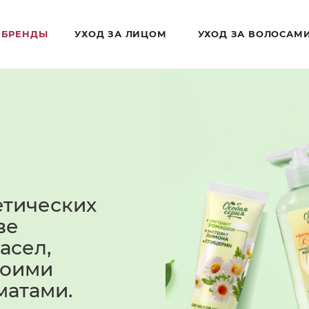
БРЕНДЫ
УХОД ЗА ЛИЦОМ
УХОД ЗА ВОЛОСАМ
етических
ве
асел,
воими
матами.