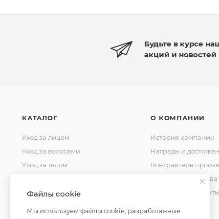
Будьте в курсе на
акций и новостей
КАТАЛОГ
О КОМПАНИИ
Уход за лицом
История компании
Уход за волосами
Награды и достиже
Уход за телом
Контрактное произв
Уход за домом
Стандарты качества
Косметика для мужчин
Уставные документ
Файлы cookie
Косметика для детей
Контакты
Мы используем файлы cookie, разработанные