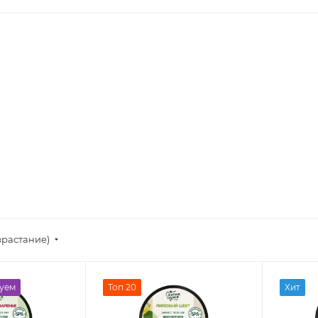
зрастание)
уем
Топ 20
Хит