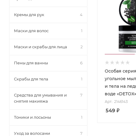
Кремы для рук
4
Маски для волос
1
Маски и скрабы для лица
2
Пены для ванны
6
Особая сери
угольное мыл
Скрабы для тела
1
и тела на ле
воде «DETOX»
Средства для умывания и
7
снятия макияжа
Арт.: 2146143
549
₽
Тоники и лосьоны
1
Уход за волосами
7