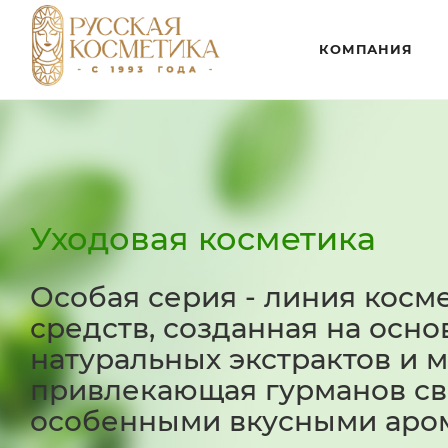
КОМПАНИЯ
Уходовая косметика
Особая серия - линия косм
средств, созданная на осно
натуральных экстрактов и м
привлекающая гурманов с
особенными вкусными аро