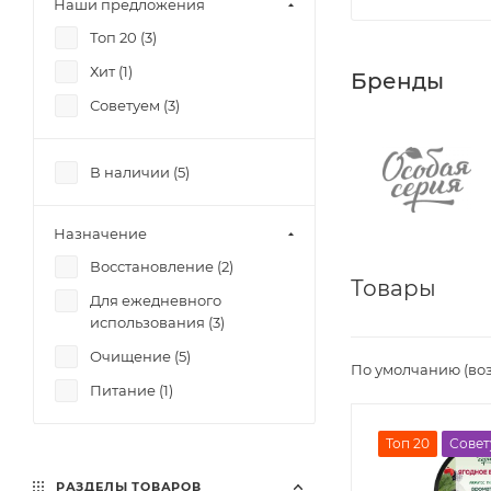
Наши предложения
Топ 20 (
3
)
Хит (
1
)
Бренды
Советуем (
3
)
В наличии (
5
)
Назначение
Восстановление (
2
)
Товары
Для ежедневного
использования (
3
)
Очищение (
5
)
По умолчанию (во
Питание (
1
)
Топ 20
Совет
РАЗДЕЛЫ ТОВАРОВ