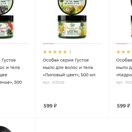
1
 Густое
Особая серия Густое
Особая
ос и тела
мыло для волос и тела
мыло д
щее
«Липовый цвет», 500 мл
«Кедро
енье», 500
Арт.: 103006
Арт.: 110
599
₽
599
₽