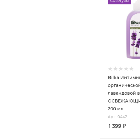
Советуем
Bilka Интимн
органическо
лавандовой 
ОСВЕЖАЮЩИЙ
200 мл
Арт.: 0442
1 399
₽