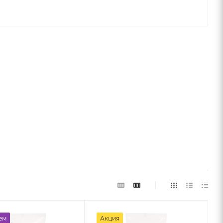
ем
Акция