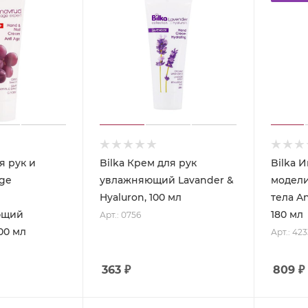
я рук и
Bilka Крем для рук
Bilka 
Age
увлажняющий Lavander &
модел
й
Hyaluron, 100 мл
тела A
ющий
180 мл
Арт.: 0756
00 мл
Арт.: 423
363
₽
809
₽