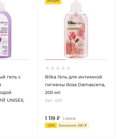
Акция
ый гель с
Bilka Гель для интимной
й
гигиены Rosa Damascena,
водой
200 мл
 UNISEX,
Арт.: 403
1 119
₽
1 399
₽
-
20
%
Экономия
280
₽