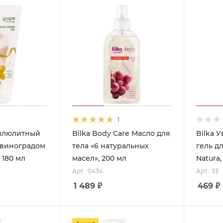
1
еллюлитный
Bilka Body Care Масло для
Bilka 
 виноградом
тела «6 натуральных
гель д
 180 мл
масел», 200 мл
Natura,
Арт.: 0434
Арт.: 33
1 489
₽
469
₽