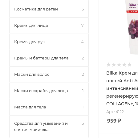
Косметика для детей
3
Кремы для лица
7
Кремы для рук
4
Кремы и баттеры для тела
2
Bilka Крем дл
Маски для волос
2
ногтей Anti-
интенсивны
Маски и скрабы для лица
1
регенериру
COLLAGEN+, 1
Масла для тела
1
Арт.: 4122
959
₽
Средства для умывания и
5
снятия макияжа