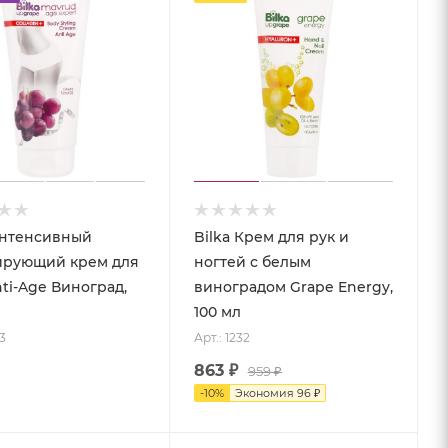
Интенсивный
Bilka Крем для рук и
ирующий крем для
ногтей с белым
nti-Age Виноград,
виноградом Grape Energy,
100 мл
3
Арт.: 1232
863
₽
959
₽
-
10
%
Экономия
96
₽