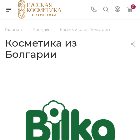
0
—
—
Главная
Бренды
Косметика из Болгарии
Косметика из
Болгарии