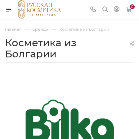
0
—
—
Главная
Бренды
Косметика из Болгарии
Косметика из
Болгарии