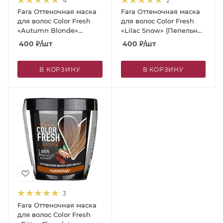
4
2
Fara Оттеночная маска
Fara Оттеночная маска
для волос Color Fresh
для волос Color Fresh
«Autumn Blonde»
«Lilac Snow» (Пепельно-
(Жемчужный блонд)
фиолетовый)
400
₽
/шт
400
₽
/шт
В КОРЗИНУ
В КОРЗИНУ
3
Fara Оттеночная маска
для волос Color Fresh