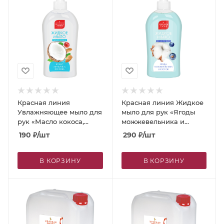
Красная линия
Красная линия Жидкое
Увлажняющее мыло для
мыло для рук «Ягоды
рук «Масло кокоса,
можжевельника и
миндаля и жожоба»,
хлопок», 500 г
190
₽
/шт
290
₽
/шт
500 г
В КОРЗИНУ
В КОРЗИНУ