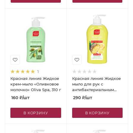
1
Красная линия Жидкое
Красная линия Жидкое
крем-мыло «Оливковое
мыло для рук с
молочко» Oliva Spa, 310 г
антибактериальным
эффектом «Лимонный
160
₽
/шт
290
₽
/шт
сорбет и ананас», 500 г
В КОРЗИНУ
В КОРЗИНУ