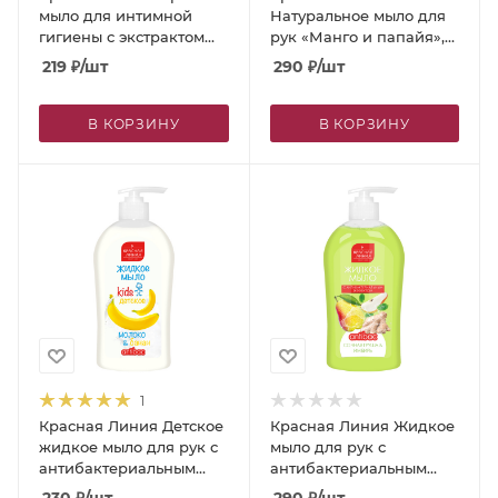
мыло для интимной
Натуральное мыло для
гигиены с экстрактом
рук «Манго и папайя»,
хлопка, 250 г
500 г
219
₽
/шт
290
₽
/шт
В КОРЗИНУ
В КОРЗИНУ
1
Красная Линия Детское
Красная Линия Жидкое
жидкое мыло для рук с
мыло для рук с
антибактериальным
антибактериальным
эффектом «Молоко и
эффектом «Сочная