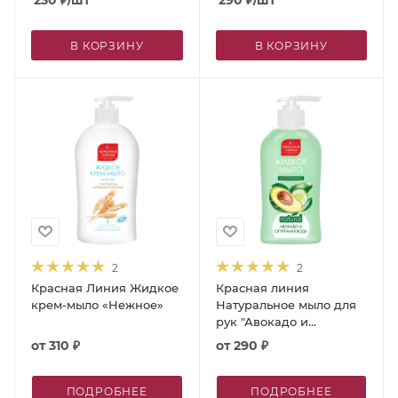
230
₽
/шт
290
₽
/шт
банан», 500 г
груша и имбирь», 500 г
В КОРЗИНУ
В КОРЗИНУ
2
2
Красная Линия Жидкое
Красная линия
крем-мыло «Нежное»
Натуральное мыло для
рук "Авокадо и
огуречная вода"
от
310 ₽
от
290 ₽
ПОДРОБНЕЕ
ПОДРОБНЕЕ