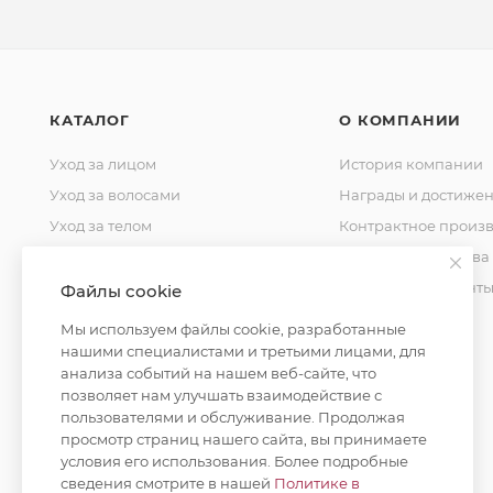
КАТАЛОГ
О КОМПАНИИ
Уход за лицом
История компании
Уход за волосами
Награды и достиже
Уход за телом
Контрактное произв
Уход за домом
Стандарты качества
Косметика для мужчин
Уставные документ
Файлы cookie
Косметика для детей
Контакты
Мы используем файлы cookie, разработанные
Уход за полостью рта
нашими специалистами и третьими лицами, для
анализа событий на нашем веб-сайте, что
Окрашивание волос
позволяет нам улучшать взаимодействие с
пользователями и обслуживание. Продолжая
просмотр страниц нашего сайта, вы принимаете
условия его использования. Более подробные
сведения смотрите в нашей
Политике в