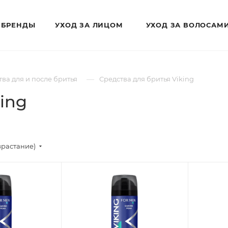
БРЕНДЫ
УХОД ЗА ЛИЦОМ
УХОД ЗА ВОЛОСАМ
—
тва для и после бритья
Средства для бритья Viking
ing
зрастание)