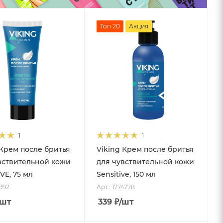
Топ 20
Акция
1
1
 Крем после бритья
Viking Крем после бритья
вствительной кожи
для чувствительной кожи
VE, 75 мл
Sensitive, 150 мл
5992
Арт.: 1774778
/шт
339
₽
/шт