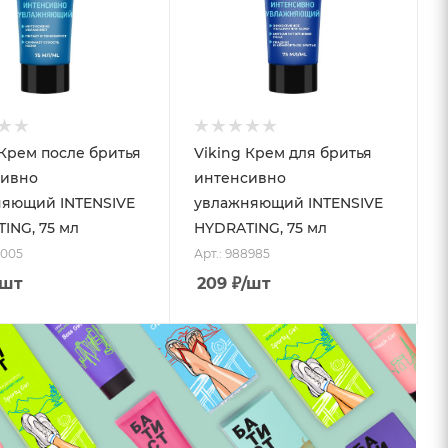
 Крем после бритья
Viking Крем для бритья
сивно
интенсивно
яющий INTENSIVE
увлажняющий INTENSIVE
ING, 75 мл
HYDRATING, 75 мл
0005
Арт.: 988985
/шт
209
₽
/шт