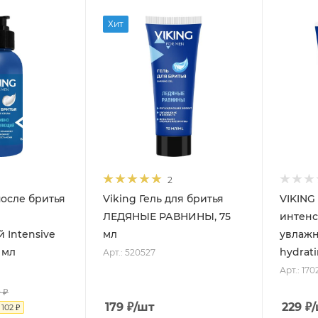
Хит
2
после бритья
Viking Гель для бритья
VIKING
ЛЕДЯНЫЕ РАВНИНЫ, 75
интен
 Intensive
мл
увлажн
 мл
Арт.: 520527
Арт.: 17
9
₽
179
₽
/шт
229
₽
я
102
₽