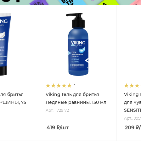
1
для бритья
Viking Гель для бритья
Viking
РШИНЫ, 75
Ледяные равнины, 150 мл
для чу
SENSITI
Арт.: 1729172
Арт.: 99
419
₽
/шт
209
₽