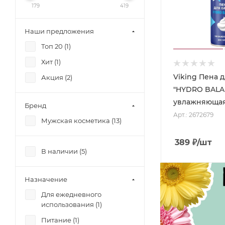
179
419
Наши предложения
Топ 20 (
1
)
Хит (
1
)
Viking Пена 
Акция (
2
)
"HYDRO BALA
увлажняющая
Бренд
Арт.: 2672679
Мужская косметика (
13
)
389
₽
/шт
В наличии (
5
)
Назначение
Для ежедневного
использования (
1
)
Питание (
1
)