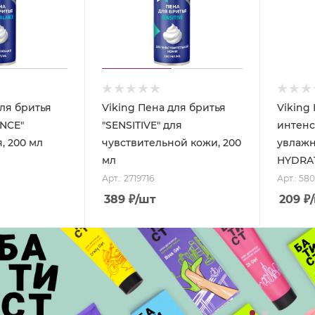
для бритья
Viking Пена для бритья
Viking
NCE"
"SENSITIVE" для
интен
, 200 мл
чувствительной кожи, 200
увлажн
мл
HYDRAT
Арт.: 2719716
Арт.: 58
389
₽
/шт
209
₽