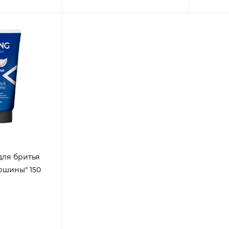
для бритья
ршины" 150