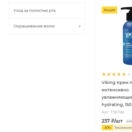
Акция
Уход за полостью рта
Окрашивание волос
1
Viking Крем 
интенсивно
увлажняющий
hydrating, 150
Арт.: 1781788
237
₽
/шт
33
-
30
%
Экономи